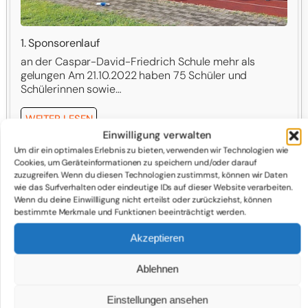
1. Sponsorenlauf
an der Caspar-David-Friedrich Schule mehr als
gelungen Am 21.10.2022 haben 75 Schüler und
Schülerinnen sowie…
WEITER LESEN
Einwilligung verwalten
Um dir ein optimales Erlebnis zu bieten, verwenden wir Technologien wie
Cookies, um Geräteinformationen zu speichern und/oder darauf
zuzugreifen. Wenn du diesen Technologien zustimmst, können wir Daten
Sportunterricht an der Caspar-David-
wie das Surfverhalten oder eindeutige IDs auf dieser Website verarbeiten.
Wenn du deine Einwillligung nicht erteilst oder zurückziehst, können
Friedrich Schule
bestimmte Merkmale und Funktionen beeinträchtigt werden.
Der Schulsport an der Caspar-David-Friedrich-Schule verfolgt
Akzeptieren
auf der Basis der Leitidee des Doppelauftrags des Schulsports
eine ganzheitliche Vermittlung von und Erziehung zu
Kompetenzen, die ein reflektiertes und lebenslanges,
Ablehnen
vielseitiges Bewegungshandeln intendieren. Neben der
Förderung der im Rahmenplan geforderten Kompetenzen
Einstellungen ansehen
(Bewegen und Handeln, Reflektieren und Urteilen, Interagieren,