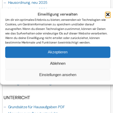
Hausordnung, neu 2025
Vereinbarung, neu 2024
Einwilligung verwalten
Anmeldebogen Einführungsphase der gymnsialen Oberstufe
Um dir ein optimales Erlebnis zu bieten, verwenden wir Technologien wie
für das Schuljahr 2026-27
Cookies, um Geräteinformationen zu speichern und/oder darauf
Laufzettel Kl. 10 Verlassen der Schule - verfügbar zum Ende
zuzugreifen. Wenn du diesen Technologien zustimmst, können wir Daten
des Schuljahres
wie das Surfverhalten oder eindeutige IDs auf dieser Website verarbeiten.
Wenn du deine Einwillligung nicht erteilst oder zurückziehst, können
bestimmte Merkmale und Funktionen beeinträchtigt werden.
FREISTELLUNG
Akzeptieren
Antrag auf Freistellung bzw. Beurlaubung meines Kindes bis
zu 3 Tagen an die Klassenleitung PDF
Ablehnen
Antrag auf Freistellung bzw. Beurlaubung meines Kindes für
mehr als 3 Tage bzw. vor oder nach Ferien an die
Einstellungen ansehen
Schulleitung PDF
Antrag auf Sportbefreiung PDF
UNTERRICHT
Grundsätze für Hausaufgaben PDF