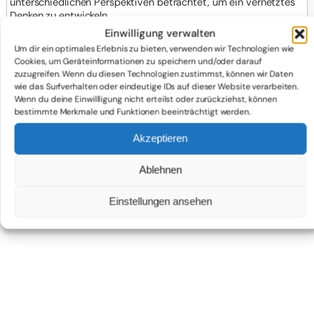
unterschiedlichen Perspektiven betrachtet, um ein vernetztes
Denken zu entwickeln.
Einwilligung verwalten
Wir verwenden in der Schule Bücher des Westermann-/
Um dir ein optimales Erlebnis zu bieten, verwenden wir Technologien wie
Schroedel-/ Seydlitzverlags. Alle Bücher können von den
Cookies, um Geräteinformationen zu speichern und/oder darauf
Schülern auch digital erworben werden.
zuzugreifen. Wenn du diesen Technologien zustimmst, können wir Daten
wie das Surfverhalten oder eindeutige IDs auf dieser Website verarbeiten.
Wenn du deine Einwillligung nicht erteilst oder zurückziehst, können
bestimmte Merkmale und Funktionen beeinträchtigt werden.
Akzeptieren
Ablehnen
Einstellungen ansehen