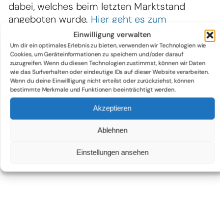
dabei, welches beim letzten Marktstand
angeboten wurde.
H
ier geht es zum
Salatblatt Nr. 5/2021
. Viel Spaß bei der
Einwilligung verwalten
Lektüre!
Um dir ein optimales Erlebnis zu bieten, verwenden wir Technologien wie
Cookies, um Geräteinformationen zu speichern und/oder darauf
zuzugreifen. Wenn du diesen Technologien zustimmst, können wir Daten
wie das Surfverhalten oder eindeutige IDs auf dieser Website verarbeiten.
Wenn du deine Einwillligung nicht erteilst oder zurückziehst, können
bestimmte Merkmale und Funktionen beeinträchtigt werden.
Akzeptieren
Ablehnen
Einstellungen ansehen