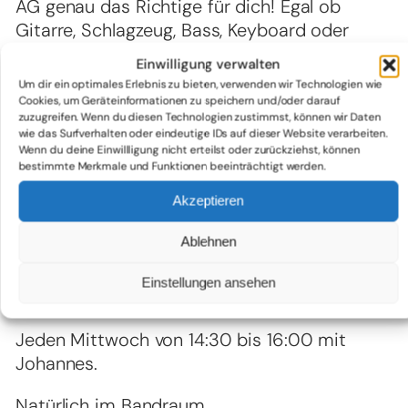
AG genau das Richtige für dich! Egal ob
Gitarre, Schlagzeug, Bass, Keyboard oder
Gesang – bei uns kannst du zeigen, was in dir
Einwilligung verwalten
steckt.
Um dir ein optimales Erlebnis zu bieten, verwenden wir Technologien wie
Cookies, um Geräteinformationen zu speichern und/oder darauf
🎶 Für alle von Klasse 7 bis 10!
zuzugreifen. Wenn du diesen Technologien zustimmst, können wir Daten
wie das Surfverhalten oder eindeutige IDs auf dieser Website verarbeiten.
Proben, Auftritte und jede Menge Spaß
Wenn du deine Einwillligung nicht erteilst oder zurückziehst, können
warten auf dich! Lerne coole Songs, treffe
bestimmte Merkmale und Funktionen beeinträchtigt werden.
neue Freunde und werde Teil unserer
Akzeptieren
Schulband.
Ablehnen
💥 Let’s make some noise!
Einstellungen ansehen
Bock drauf? Dann los! 🤘🎶
Jeden Mittwoch von 14:30 bis 16:00 mit
Johannes.
Natürlich im Bandraum.