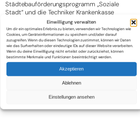
Städtebauförderungsprogramm
„Soziale
Stadt“
und
die
Techniker
Krankenkasse
bedauerlicherweise
das Projekt der
Essbaren
Einwilligung verwalten
Schule/Vernetzten Ernährungsbildung
an der
Um dir ein optimales Erlebnis zu bieten, verwenden wir Technologien wie
Cookies, um Geräteinformationen zu speichern und/oder darauf
Caspar
-
David
-
Friedrich
-
Schule.
zuzugreifen. Wenn du diesen Technologien zustimmst, können wir Daten
Am
13. Oktober 2022
wollen wir die
kreative
wie das Surfverhalten oder eindeutige IDs auf dieser Website verarbeiten.
Arbeit
Wenn du deine Einwillligung nicht erteilst oder zurückziehst, können
,
die tollen
Ergebnisse
und
Erkenntnisse
bestimmte Merkmale und Funktionen beeinträchtigt werden.
der
letzten
Jahre
bei
einer
Abschlussvera
nstaltung präsentieren
, feiern
Akzeptieren
und vielleicht
doch noch
einen Blick in die
Ablehnen
Zukunft der
Essbaren Schule
wagen.
Ausführliche Informationen lesen Sie bitte
Einstellungen ansehen
hier.