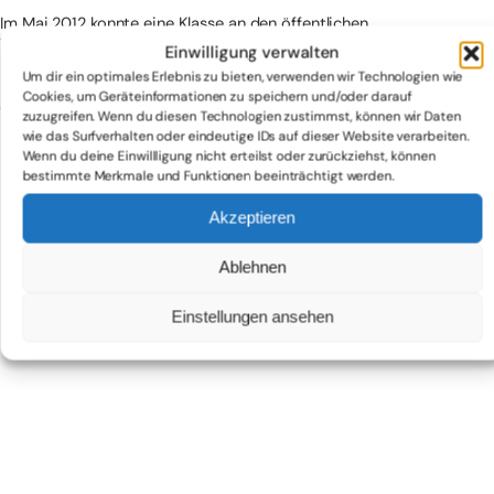
Im Mai 2012 konnte eine Klasse an den öffentlichen
Werkstattpräsentationen von TanzZeit im Radialsystem teilnehmen.
Einwilligung verwalten
Einer anderen Klasse wurde durch diese Arbeit das Projekt
Um dir ein optimales Erlebnis zu bieten, verwenden wir Technologien wie
Education MUSIC-Tanz Carmen mit den Berliner Philharmonikern
Cookies, um Geräteinformationen zu speichern und/oder darauf
ermöglicht.
zuzugreifen. Wenn du diesen Technologien zustimmst, können wir Daten
wie das Surfverhalten oder eindeutige IDs auf dieser Website verarbeiten.
Wenn du deine Einwillligung nicht erteilst oder zurückziehst, können
bestimmte Merkmale und Funktionen beeinträchtigt werden.
Akzeptieren
Ablehnen
Einstellungen ansehen